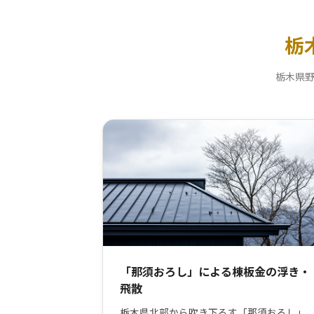
栃
栃木県
「那須おろし」による棟板金の浮き・
飛散
栃木県北部から吹き下ろす「那須おろし」