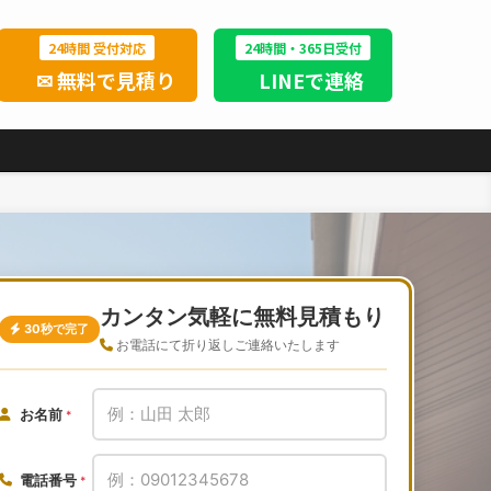
24時間 受付対応
24時間・365日受付
✉ 無料で見積り
LINEで連絡
カンタン気軽に無料見積もり
30秒で完了
お電話にて折り返しご連絡いたします
お名前
*
電話番号
*