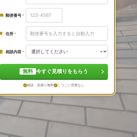
郵便番号
*
住所
*
相談内容
*
無料
今すぐ見積りをもらう
相談・見積り無料
しつこい営業なし