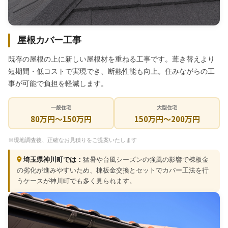
屋根カバー工事
既存の屋根の上に新しい屋根材を重ねる工事です。葺き替えより
短期間・低コストで実現でき、断熱性能も向上。住みながらの工
事が可能で負担を軽減します。
一般住宅
大型住宅
80万円～150万円
150万円〜200万円
※現地調査後、正確なお見積りをご提案いたします
埼玉県神川町では：
猛暑や台風シーズンの強風の影響で棟板金
の劣化が進みやすいため、棟板金交換とセットでカバー工法を行
うケースが神川町でも多く見られます。