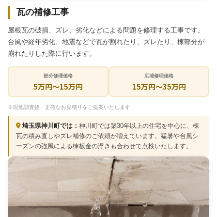
瓦の補修工事
屋根瓦の破損、ズレ、劣化などによる問題を修理する工事です。
台風や経年劣化、地震などで瓦が割れたり、ズレたり、棟部分が
崩れたりした際に行います。
部分修理価格
広域修理価格
5万円〜15万円
15万円〜35万円
※現地調査後、正確なお見積りをご提案いたします
埼玉県神川町では：
神川町では築30年以上の住宅を中心に、棟
瓦の積み直しやズレ補修のご依頼が増えています。猛暑や台風シ
ーズンの強風による棟板金の浮きも合わせて点検いたします。