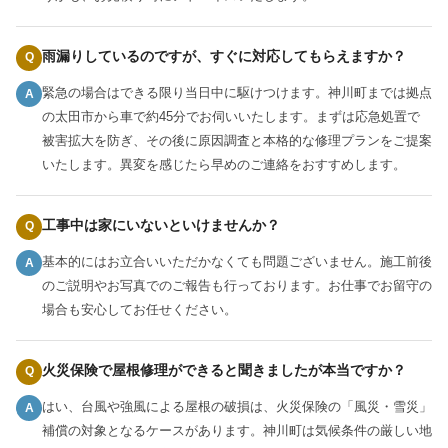
雨漏りしているのですが、すぐに対応してもらえますか？
Q
緊急の場合はできる限り当日中に駆けつけます。神川町までは拠点
A
の太田市から車で約45分でお伺いいたします。まずは応急処置で
被害拡大を防ぎ、その後に原因調査と本格的な修理プランをご提案
いたします。異変を感じたら早めのご連絡をおすすめします。
工事中は家にいないといけませんか？
Q
基本的にはお立合いいただかなくても問題ございません。施工前後
A
のご説明やお写真でのご報告も行っております。お仕事でお留守の
場合も安心してお任せください。
火災保険で屋根修理ができると聞きましたが本当ですか？
Q
はい、台風や強風による屋根の破損は、火災保険の「風災・雪災」
A
補償の対象となるケースがあります。神川町は気候条件の厳しい地