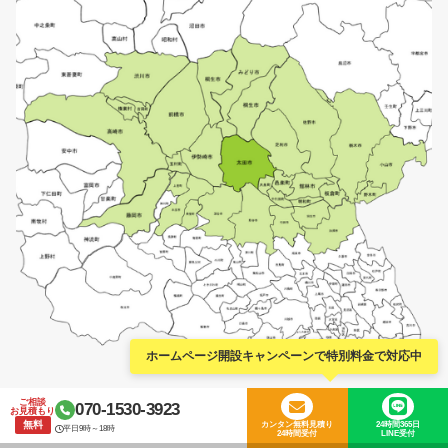
ホームページ開設キャンペーンで特別料金で対応中
埼玉県神川町内の主な対応地域
ご相談
070-1530-3923
お見積もり
無料
カンタン無料見積り
24時間365日
平日9時～18時
24時間受付
LINE受付