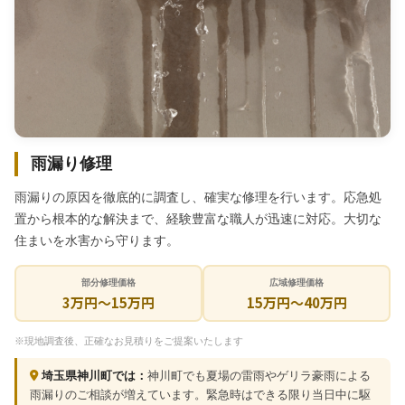
雨漏り修理
雨漏りの原因を徹底的に調査し、確実な修理を行います。応急処
置から根本的な解決まで、経験豊富な職人が迅速に対応。大切な
住まいを水害から守ります。
部分修理価格
広域修理価格
3万円～15万円
15万円〜40万円
※現地調査後、正確なお見積りをご提案いたします
埼玉県神川町では：
神川町でも夏場の雷雨やゲリラ豪雨による
雨漏りのご相談が増えています。緊急時はできる限り当日中に駆